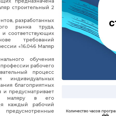
ащих предназначена
аляр строительный 2
нтов, разработанных
ого рынка труда,
 и соответствующих
ове требований
ессии «16.046 Маляр
нального обучения
 профессии рабочего
вательный процесс
 индивидуальных
ания благоприятных
я и предусматривает
ых маляру в его
ия каждый рабочий
предусмотренные
Количество часов прогр