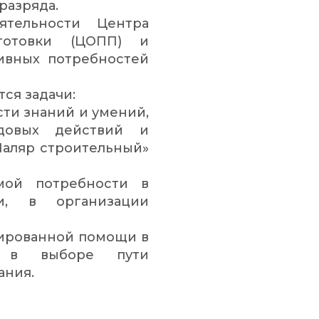
разряда.
ятельности Центра
готовки (ЦОПП) и
ивных потребностей
ся задачи:
ти знаний и умений,
довых действий и
Маляр строительный»
мой потребности в
и, в организации
тированной помощи в
и, в выборе пути
ания.