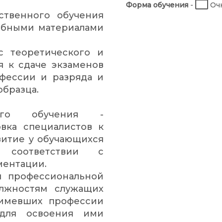
Форма обучения
-
Очн
ственного обучения
ебными материалами
с теоретического и
я к сдаче экзаменов
фессии и разряда и
образца.
ого обучения -
вка специалистов к
витие у обучающихся
 соответствии с
ментации.
я профессиональной
олжностям служащих
 имевших профессии
для освоения ими