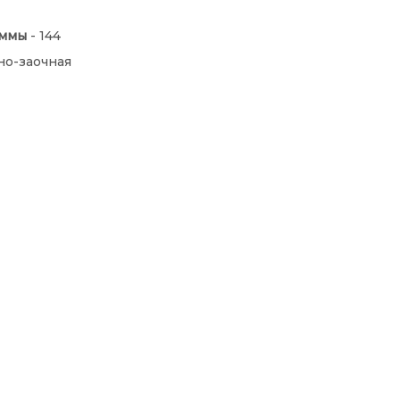
аммы
- 144
о-заочная