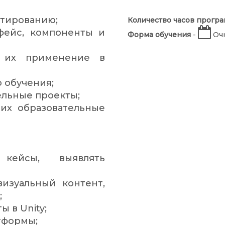
ктированию;
Количество часов прогр
рфейс, компоненты и
Форма обучения
-
Очн
 их применение в
 обучения;
ельные проекты;
их образовательные
 кейсы, выявлять
визуальный контент,
;
ы в Unity;
тформы;