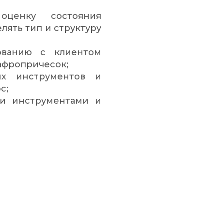
оценку состояния
лять тип и структуру
ованию с клиентом
афропричесок;
ых инструментов и
с;
ми инструментами и