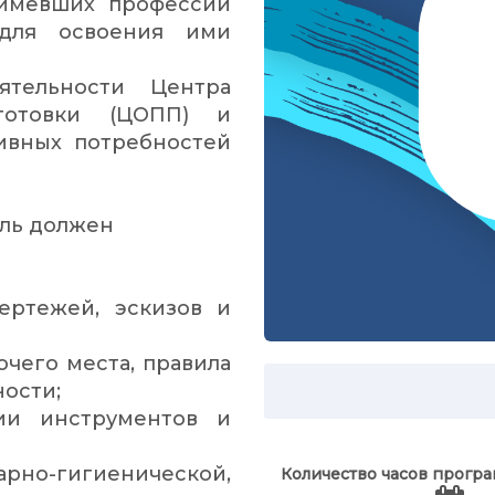
 имевших профессии
для освоения ими
ятельности Центра
готовки (ЦОПП) и
ивных потребностей
ель должен
ертежей, эскизов и
чего места, правила
ности;
ии инструментов и
-гигиенической,
Количество часов прогр