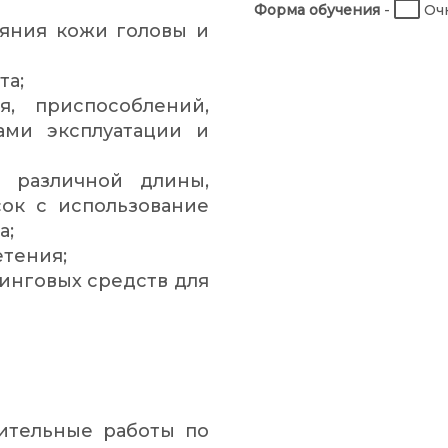
Форма обучения
-
Очн
ояния кожи головы и
та;
я, приспособлений,
ами эксплуатации и
 различной длины,
ок с использование
а;
етения;
инговых средств для
ительные работы по